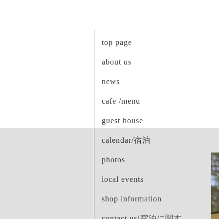
top page
about us
news
cafe /menu
guest house
calendar/宿泊
photos
local events
shop information
contact us(宿泊に関す