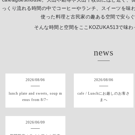
っくり流れる時間の中でコーヒーやランチ、スイーツを味
使った料理と古民家の趣ある空間で安らぐgue
そんな時間と空間をここKOZUKA513で味
news
2026
/
08
/
06
2026
/
08
/
06
lunch plate and sweets, soup m
cafe / Lunchにお越しのお客さ
enus from 8/7~
まへ
2026
/
06
/
09