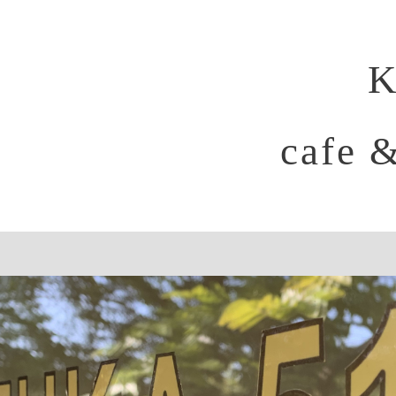
K
cafe 